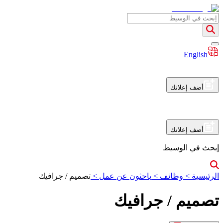
English
أضف إعلانك
أضف إعلانك
إبحث في الوسيط
الرئيسية
>
وظائف
>
باحثون عن عمل
>
تصميم / جرافيك
تصميم / جرافيك