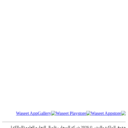
حقوق الملكية والنشر ©️ 2026 شركة السحاب غلوبال للتجاره العامه (المالكة ل